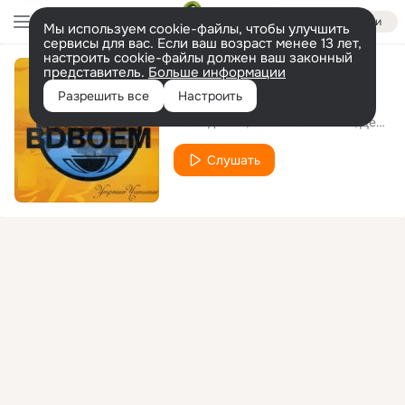
Войти
Мы используем cookie-файлы, чтобы улучшить
сервисы для вас. Если ваш возраст менее 13 лет,
настроить cookie-файлы должен ваш законный
представитель.
Больше информации
День рожденья
Разрешить все
Настроить
Чай Вдвоём
Стас Костюшкин
Денис Клявер
Слушать