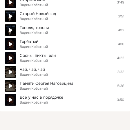
3:49
Вадим Крёстный
Старый Новый год
3:51
Вадим Крёстный
Тополя, тополя
4:12
Вадим Крёстный
Горбатый
4:18
Вадим Крёстный
Сосны, пихты, ели
4:23
Вадим Крёстный
Чай, чай, чай
3:32
Вадим Крёстный
Памяти Сергея Наговицина
5:38
Вадим Крёстный
Всё у нас в порядочке
3:50
Вадим Крёстный