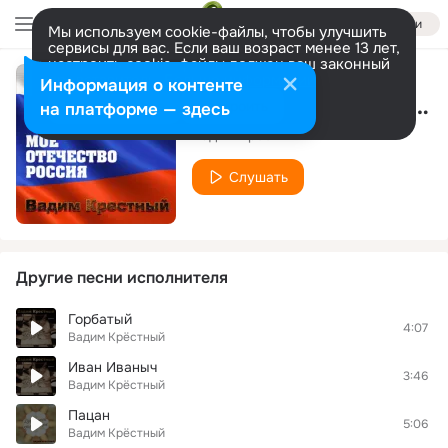
Войти
Мы используем cookie-файлы, чтобы улучшить
сервисы для вас. Если ваш возраст менее 13 лет,
настроить cookie-файлы должен ваш законный
представитель.
Больше информации
Информация о контенте
Мое Отечество - Россия!
Разрешить все
Настроить
на платформе — здесь
Вадим Крёстный
Слушать
Другие песни исполнителя
Горбатый
4:07
Вадим Крёстный
Иван Иваныч
3:46
Вадим Крёстный
Пацан
5:06
Вадим Крёстный