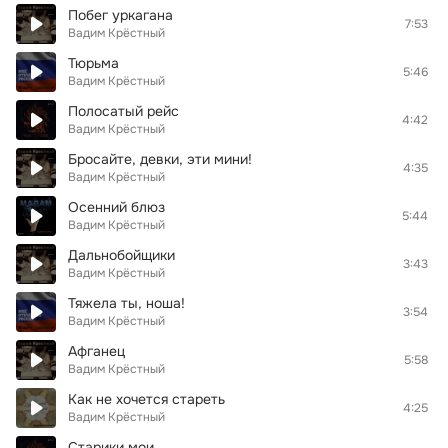
Побег уркагана
7:53
Вадим Крёстный
Тюрьма
5:46
Вадим Крёстный
Полосатый рейс
4:42
Вадим Крёстный
Бросайте, девки, эти мини!
4:35
Вадим Крёстный
Осенний блюз
5:44
Вадим Крёстный
Дальнобойщики
3:43
Вадим Крёстный
Тяжела ты, ноша!
3:54
Вадим Крёстный
Афганец
5:58
Вадим Крёстный
Как не хочется стареть
4:25
Вадим Крёстный
Старики мои