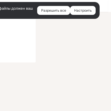
Войти
e-файлы должен ваш
Разрешить все
Настроить
Правая
колонка