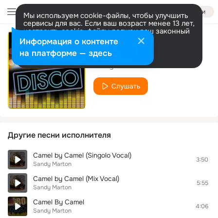
Войти
Мы используем cookie-файлы, чтобы улучшить
сервисы для вас. Если ваш возраст менее 13 лет,
настроить cookie-файлы должен ваш законный
представитель.
Больше информации
Информация о контенте
Modern Lover
Разрешить все
Настроить
на платформе — здесь
Sandy Marton
Слушать
Другие песни исполнителя
Camel by Camel (Singolo Vocal)
3:50
Sandy Marton
Camel by Camel (Mix Vocal)
5:55
Sandy Marton
Camel By Camel
4:06
Sandy Marton