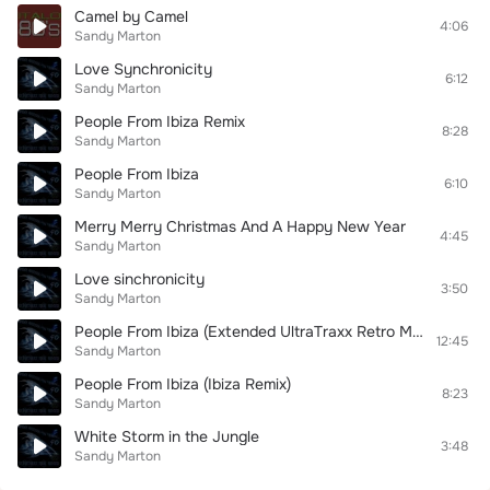
Camel by Camel
4:06
Sandy Marton
Love Synchronicity
6:12
Sandy Marton
People From Ibiza Remix
8:28
Sandy Marton
People From Ibiza
6:10
Sandy Marton
Merry Merry Christmas And A Happy New Year
4:45
Sandy Marton
Love sinchronicity
3:50
Sandy Marton
People From Ibiza (Extended UltraTraxx Retro Mix)
12:45
Sandy Marton
People From Ibiza (Ibiza Remix)
8:23
Sandy Marton
White Storm in the Jungle
3:48
Sandy Marton