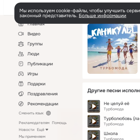
Мы используем cookie-файлы, чтобы улучшить сервис
законный представитель.
Больше информации
Левая
Главная
колонка
Видео
Группы
Люди
Публикации
Игры
Подарки
Другие песни исполн
Поздравления
Не целуй её
Рекомендации
Турбомода
Сменить язык
Турболюбовь (ла
Рекламодателям
Помощь
Турбомода
Новости
Ещё
Школа
Мы применяем
Турбомода