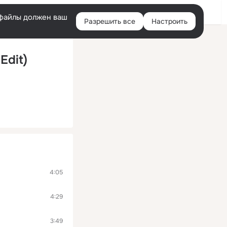
Войти
e-файлы должен ваш
Разрешить все
Настроить
Правая
колонка
Edit)
4:05
4:29
3:49