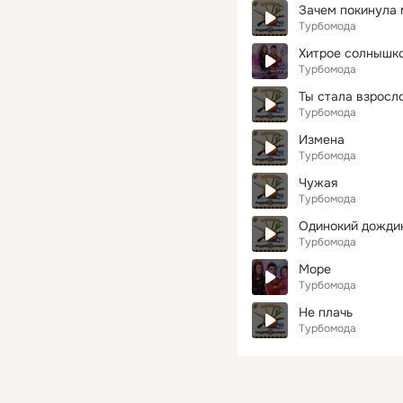
Зачем покинула 
Турбомода
Хитрое солнышк
Турбомода
Ты стала взросл
Турбомода
Измена
Турбомода
Чужая
Турбомода
Одинокий дожди
Турбомода
Море
Турбомода
Не плачь
Турбомода