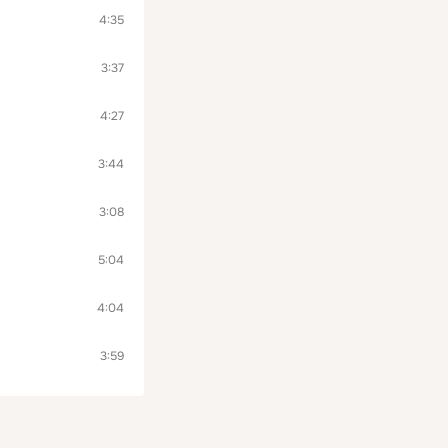
4:35
3:37
4:27
3:44
3:08
5:04
4:04
3:59