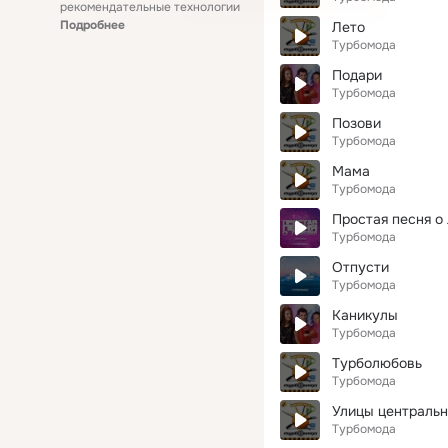
рекомендательные технологии
Подробнее
Лето
Турбомода
Подари
Турбомода
Позови
Турбомода
Мама
Турбомода
Простая песня о
Турбомода
Отпусти
Турбомода
Каникулы
Турбомода
Турболюбовь
Турбомода
Улицы централь
Турбомода