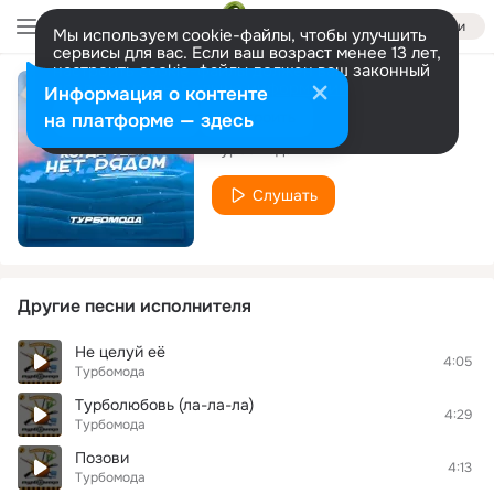
Войти
Мы используем cookie-файлы, чтобы улучшить
сервисы для вас. Если ваш возраст менее 13 лет,
настроить cookie-файлы должен ваш законный
представитель.
Больше информации
Информация о контенте
Отпусти
Разрешить все
Настроить
на платформе — здесь
Турбомода
Слушать
Другие песни исполнителя
Не целуй её
4:05
Турбомода
Турболюбовь (ла-ла-ла)
4:29
Турбомода
Позови
4:13
Турбомода