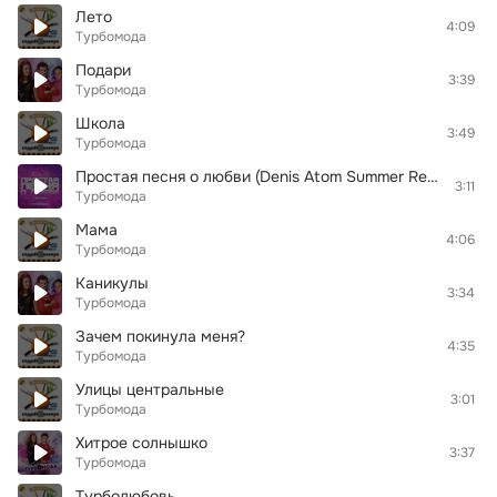
Лето
4:09
Турбомода
Подари
3:39
Турбомода
Школа
3:49
Турбомода
Простая песня о любви (Denis Atom Summer Remix)
3:11
Турбомода
Мама
4:06
Турбомода
Каникулы
3:34
Турбомода
Зачем покинула меня?
4:35
Турбомода
Улицы центральные
3:01
Турбомода
Хитрое солнышко
3:37
Турбомода
Турболюбовь