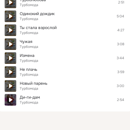
2:51
Турбомода
Одинокий дождик
5:04
Турбомода
Ты стала взрослой
4:27
Турбомода
Чужая
3:08
Турбомода
Измена
3:44
Турбомода
Не плачь
3:59
Турбомода
Новый парень
3:00
Турбомода
Ди-ги-дам
2:54
Турбомода