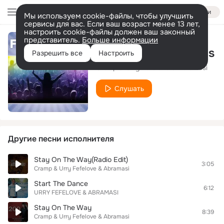
Войти
Мы используем cookie-файлы, чтобы улучшить
сервисы для вас. Если ваш возраст менее 13 лет,
настроить cookie-файлы должен ваш законный
представитель.
Больше информации
Destroy the Zombies
Разрешить все
Настроить
Cramp & Urry Fefelove & Abramasi
Слушать
Другие песни исполнителя
Stay On The Way(Radio Edit)
3:05
Cramp & Urry Fefelove & Abramasi
Start The Dance
6:12
URRY FEFELOVE & ABRAMASI
Stay On The Way
8:39
Cramp & Urry Fefelove & Abramasi