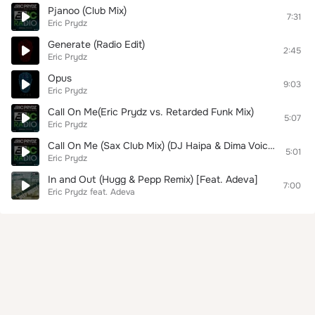
Pjanoo (Club Mix)
7:31
Eric Prydz
Generate (Radio Edit)
2:45
Eric Prydz
Opus
9:03
Eric Prydz
Call On Me(Eric Prydz vs. Retarded Funk Mix)
5:07
Eric Prydz
Call On Me (Sax Club Mix) (DJ Haipa & Dima Voice Remix)
5:01
Eric Prydz
In and Out (Hugg & Pepp Remix) [Feat. Adeva]
7:00
Eric Prydz
feat.
Adeva