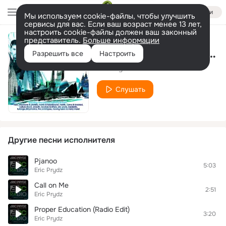
Войти
Мы используем cookie-файлы, чтобы улучшить
сервисы для вас. Если ваш возраст менее 13 лет,
настроить cookie-файлы должен ваш законный
представитель.
Больше информации
Niton (The Reason) (Metrik Remix)
Разрешить все
Настроить
Eric Prydz
Слушать
Другие песни исполнителя
Pjanoo
5:03
Eric Prydz
Call on Me
2:51
Eric Prydz
Proper Education (Radio Edit)
3:20
Eric Prydz