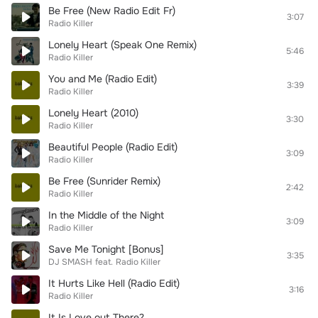
Be Free (New Radio Edit Fr)
3:07
Radio Killer
Lonely Heart (Speak One Remix)
5:46
Radio Killer
You and Me (Radio Edit)
3:39
Radio Killer
Lonely Heart (2010)
3:30
Radio Killer
Beautiful People (Radio Edit)
3:09
Radio Killer
Be Free (Sunrider Remix)
2:42
Radio Killer
In the Middle of the Night
3:09
Radio Killer
Save Me Tonight [Bonus]
3:35
DJ SMASH
feat.
Radio Killer
It Hurts Like Hell (Radio Edit)
3:16
Radio Killer
It Is Love out There?