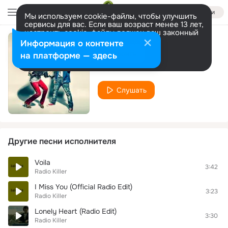
Войти
Мы используем cookie-файлы, чтобы улучшить
сервисы для вас. Если ваш возраст менее 13 лет,
настроить cookie-файлы должен ваш законный
представитель.
Больше информации
Информация о контенте
Lonely Heart (UK New Edit - Version 5)
Разрешить все
Настроить
на платформе — здесь
Radio Killer
Слушать
Другие песни исполнителя
Voila
3:42
Radio Killer
I Miss You (Official Radio Edit)
3:23
Radio Killer
Lonely Heart (Radio Edit)
3:30
Radio Killer