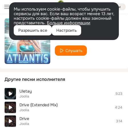
Войти
Мы используем cookie-файлы, чтобы улучшить
сервисы для вас. Если ваш возраст менее 13 лет,
настроить cookie-файлы должен ваш законный
представитель.
Больше информации
Atlantis
Разрешить все
Настроить
Joolia
Слушать
Другие песни исполнителя
Uletay
5:23
Joolia
Drive (Extended Mix)
4:24
Joolia
Drive
3:14
Joolia