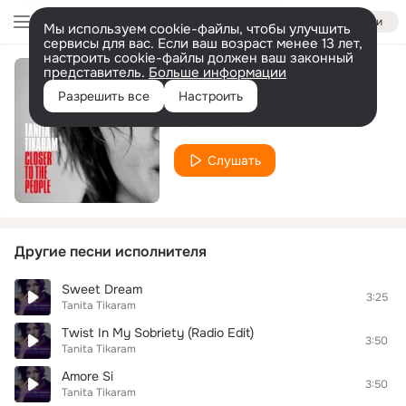
Войти
Мы используем cookie-файлы, чтобы улучшить
сервисы для вас. Если ваш возраст менее 13 лет,
настроить cookie-файлы должен ваш законный
представитель.
Больше информации
Food On My Table
Разрешить все
Настроить
Tanita Tikaram
Слушать
Другие песни исполнителя
Sweet Dream
3:25
Tanita Tikaram
Twist In My Sobriety (Radio Edit)
3:50
Tanita Tikaram
Amore Si
3:50
Tanita Tikaram