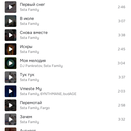
Первый снег
2:46
5sta Family
В июле
3:07
5sta Family
Снова вместе
3:38
5sta Family
Искры
2:45
5sta Family
Моя мелодия
3:04
DJ Pankratov
5sta Family
Тук тук
3:37
5sta Family
Vmeste My
2:03
5sta Family
6YNTHMANE
budAGE
Перемотай
2:58
5sta Family
Fargo
Зачем
3:32
5sta Family
Антидот