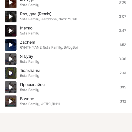
3:06
5sta Family
Раз, два (Remix)
3:07
5sta Family
Harddope
Nazz Muzik
Метко
3:47
5sta Family
Zachem
1:52
6YNTHMANE
5sta Family
BAbyBoi
Я буду
3:06
5sta Family
Тюльпаны
2:41
5sta Family
Просыпайся
3:15
5sta Family
В июле
3:12
5sta Family
ФЕДЯ ДИЧЬ