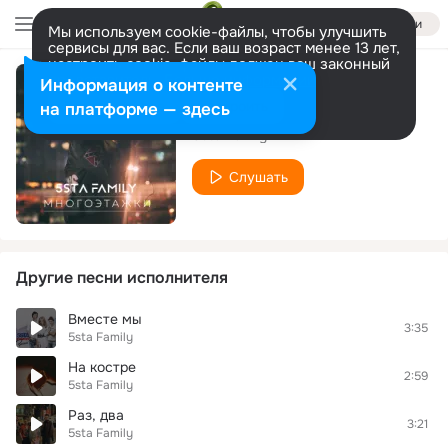
Войти
Мы используем cookie-файлы, чтобы улучшить
сервисы для вас. Если ваш возраст менее 13 лет,
настроить cookie-файлы должен ваш законный
представитель.
Больше информации
Информация о контенте
Многоэтажки
Разрешить все
Настроить
на платформе — здесь
5sta Family
Слушать
Другие песни исполнителя
Вместе мы
3:35
5sta Family
На костре
2:59
5sta Family
Раз, два
3:21
5sta Family