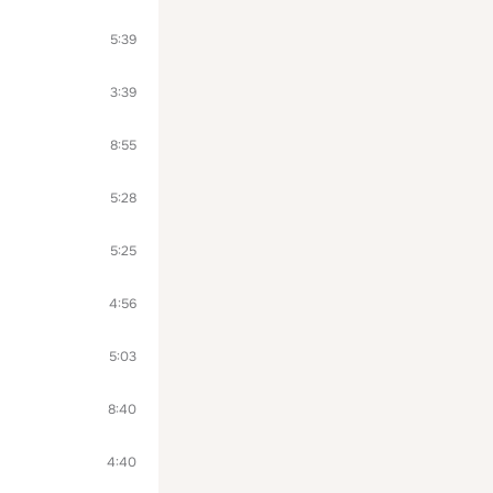
5:39
3:39
8:55
5:28
5:25
4:56
5:03
8:40
4:40