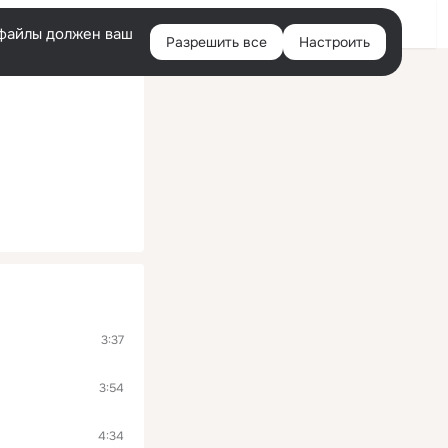
Войти
e-файлы должен ваш
Разрешить все
Настроить
Правая
колонка
3:37
3:54
4:34