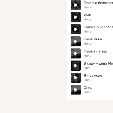
Песня о безотве
Ноль
Имя
Ноль
Сказка о колбас
Ноль
Наши лица
Ноль
Пушки - в зад
Ноль
В саду у дяди М
Ноль
Я - самолет
Ноль
Спид
Ноль