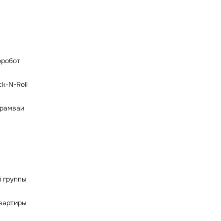
робот
k-N-Roll
трамваи
 группы
вартиры