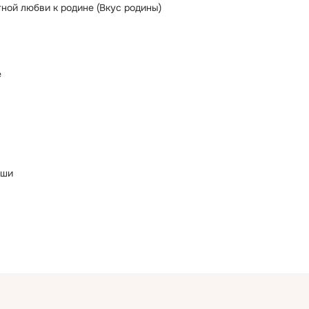
тной любви к родине (Вкус родины)
е
иши