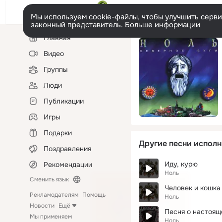
Мы используем cookie-файлы, чтобы улучшить сервис
законный представитель.
Больше информации
Левая
Главная
колонка
Видео
Группы
Люди
Публикации
Игры
Подарки
Другие песни исполн
Поздравления
Иду, курю
Рекомендации
Ноль
Сменить язык
Человек и кошка
Рекламодателям
Помощь
Ноль
Новости
Ещё
Песня о настоящ
Мы применяем
Ноль