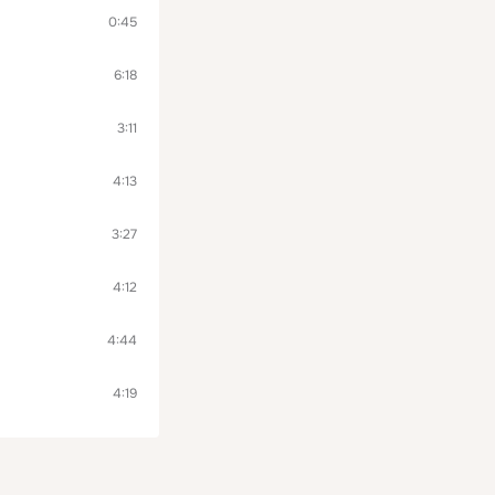
0:45
6:18
3:11
4:13
3:27
4:12
4:44
4:19