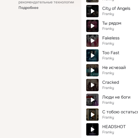
рекомендательные технологии
Подробнее
City of Angels
Franky
Ты рядом
Franky
Fakeless
Franky
Too Fast
Franky
Не исчезай
Franky
Cracked
Franky
Люди не боги
Franky
С тобою остатьс
Franky
HEADSHOT
Franky