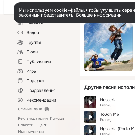
Мы используем cookie-файлы, чтобы улучшить сервис
законный представитель.
Больше информации
Левая
Главная
колонка
Видео
Группы
Люди
Публикации
Игры
Подарки
Другие песни исполн
Поздравления
Hysteria
Рекомендации
Franky
Сменить язык
Touch Me
Рекламодателям
Помощь
Franky
Новости
Ещё
Hysteria (Radio M
Мы применяем
Franky