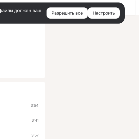
Войти
e-файлы должен ваш
Разрешить все
Настроить
Правая
колонка
3:54
3:41
3:57