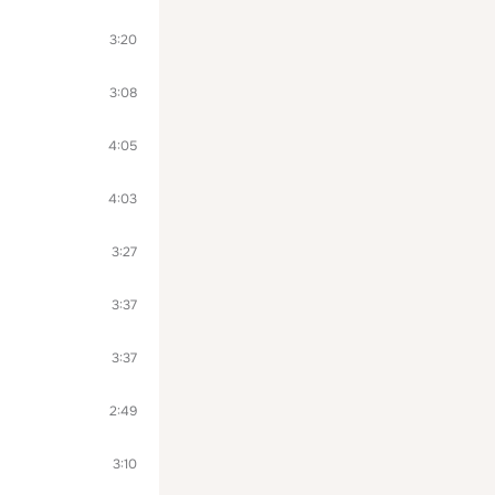
3:20
3:08
4:05
4:03
3:27
3:37
3:37
2:49
3:10