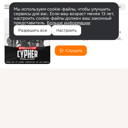
Войти
Мы используем cookie-файлы, чтобы улучшить
сервисы для вас. Если ваш возраст менее 13 лет,
настроить cookie-файлы должен ваш законный
представитель.
Больше информации
Armenian Rap Cypher
Разрешить все
Настроить
Narek Mets Hayq
DEV
Felo
A. Chilla
V
Слушать