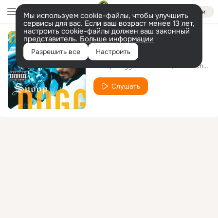
Войти
Мы используем cookie-файлы, чтобы улучшить
сервисы для вас. Если ваш возраст менее 13 лет,
настроить cookie-файлы должен ваш законный
представитель.
Больше информации
Beautiful
Разрешить все
Настроить
Snoop Dogg
Pharrell
Uncle Charlie Wilson
feat.
Слушать