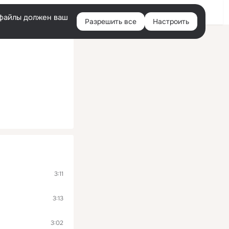
Войти
e-файлы должен ваш
Разрешить все
Настроить
Правая
колонка
3:11
3:13
3:02