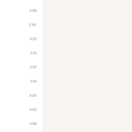
3:46
2:40
3:25
3:15
2:57
3:16
3:04
3:43
3:59