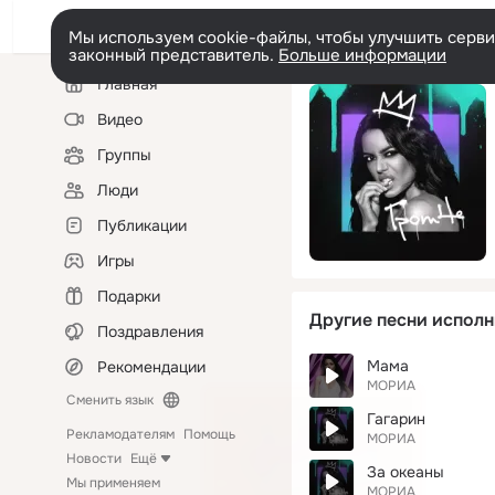
Мы используем cookie-файлы, чтобы улучшить сервис
законный представитель.
Больше информации
Левая
Главная
колонка
Видео
Группы
Люди
Публикации
Игры
Подарки
Другие песни исполн
Поздравления
Мама
Рекомендации
МОРИА
Сменить язык
Гагарин
Рекламодателям
Помощь
МОРИА
Новости
Ещё
За океаны
Мы применяем
МОРИА