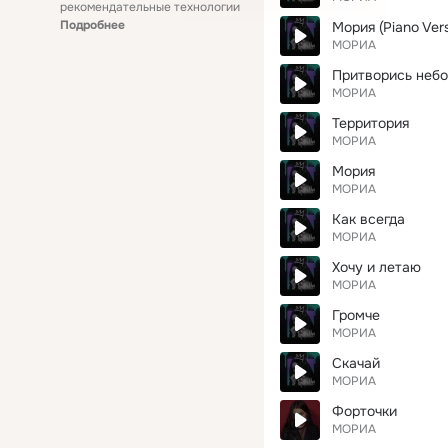
рекомендательные технологии
Подробнее
Мория (Piano Vers
МОРИА
Притворись неб
МОРИА
Территория
МОРИА
Мория
МОРИА
Как всегда
МОРИА
Хочу и летаю
МОРИА
Громче
МОРИА
Скачай
МОРИА
Форточки
МОРИА