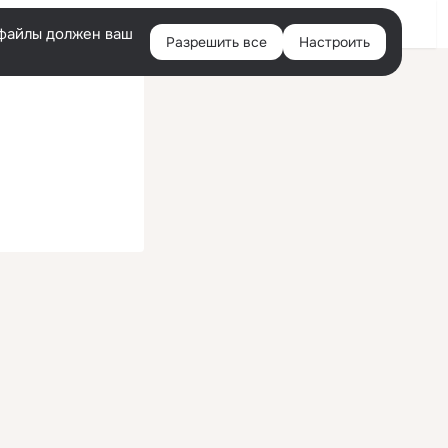
Войти
e-файлы должен ваш
Разрешить все
Настроить
Правая
колонка