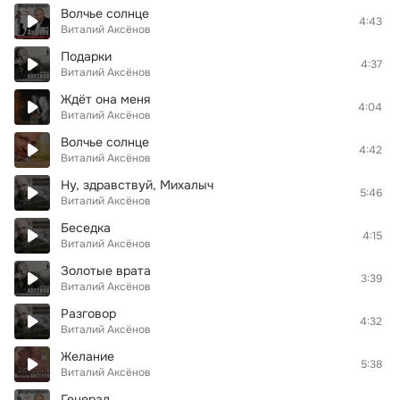
Волчье солнце
4:43
Виталий Аксёнов
Подарки
4:37
Виталий Аксёнов
Ждёт она меня
4:04
Виталий Аксёнов
Волчье солнце
4:42
Виталий Аксёнов
Ну, здравствуй, Михалыч
5:46
Виталий Аксёнов
Беседка
4:15
Виталий Аксёнов
Золотые врата
3:39
Виталий Аксёнов
Разговор
4:32
Виталий Аксёнов
Желание
5:38
Виталий Аксёнов
Генерал