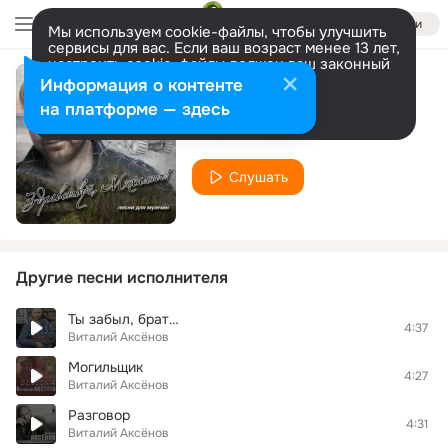
Войти
Мы используем cookie-файлы, чтобы улучшить
сервисы для вас. Если ваш возраст менее 13 лет,
настроить cookie-файлы должен ваш законный
представитель.
Больше информации
Информация о контенте
Облака
Разрешить все
Настроить
на платформе — здесь
Виталий Аксёнов
Слушать
Другие песни исполнителя
Ты забыл, брат…
4:37
Виталий Аксёнов
Могильщик
4:27
Виталий Аксёнов
Разговор
4:31
Виталий Аксёнов