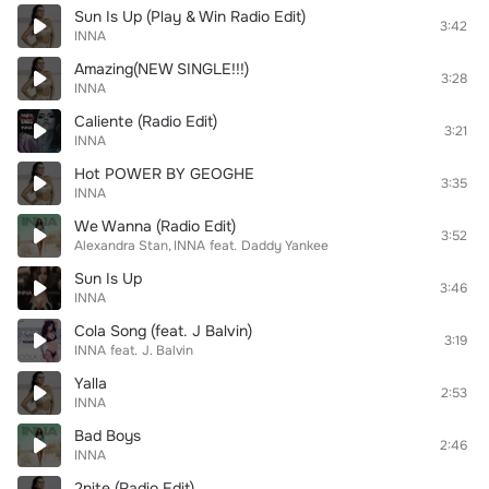
Sun Is Up (Play & Win Radio Edit)
3:42
INNA
Amazing(NEW SINGLE!!!)
3:28
INNA
Caliente (Radio Edit)
3:21
INNA
Hot POWER BY GEOGHE
3:35
INNA
We Wanna (Radio Edit)
3:52
Alexandra Stan
INNA
feat.
Daddy Yankee
Sun Is Up
3:46
INNA
Cola Song (feat. J Balvin)
3:19
INNA
feat.
J. Balvin
Yalla
2:53
INNA
Bad Boys
2:46
INNA
2nite (Radio Edit)