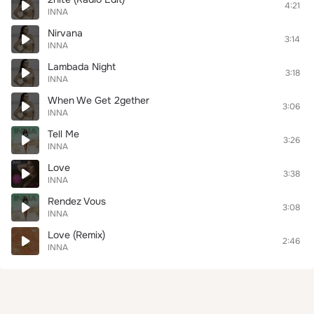
4:21
INNA
Nirvana
3:14
INNA
Lambada Night
3:18
INNA
When We Get 2gether
3:06
INNA
Tell Me
3:26
INNA
Love
3:38
INNA
Rendez Vous
3:08
INNA
Love (Remix)
2:46
INNA