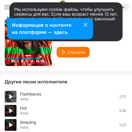
Войти
Мы используем cookie-файлы, чтобы улучшить
сервисы для вас. Если ваш возраст менее 13 лет,
настроить cookie-файлы должен ваш законный
представитель.
Больше информации
Информация о контенте
Nirvana
Разрешить все
Настроить
на платформе — здесь
INNA
Слушать
Другие песни исполнителя
Flashbacks
2:57
INNA
Hot
3:36
INNA
Amazing
3:25
INNA