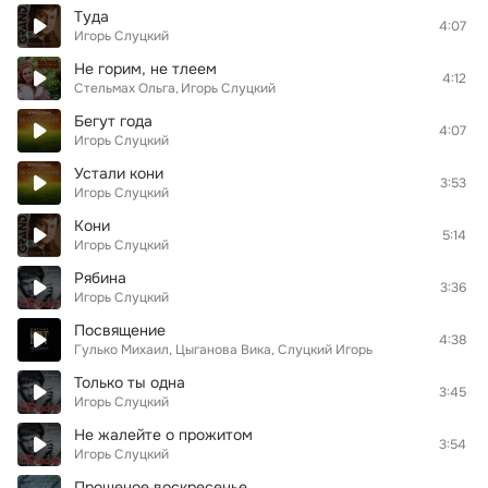
Туда
4:07
Игорь Слуцкий
Не горим, не тлеем
4:12
Стельмах Ольга
Игорь Слуцкий
Бегут года
4:07
Игорь Слуцкий
Устали кони
3:53
Игорь Слуцкий
Кони
5:14
Игорь Слуцкий
Рябина
3:36
Игорь Слуцкий
Посвящение
4:38
Гулько Михаил, Цыганова Вика, Слуцкий Игорь
Только ты одна
3:45
Игорь Слуцкий
Не жалейте о прожитом
3:54
Игорь Слуцкий
Прощеное воскресенье