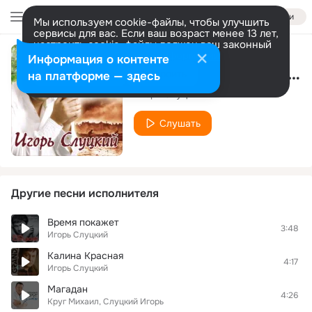
Войти
Мы используем cookie-файлы, чтобы улучшить
сервисы для вас. Если ваш возраст менее 13 лет,
настроить cookie-файлы должен ваш законный
представитель.
Больше информации
Информация о контенте
Дело было в разведке
Разрешить все
Настроить
на платформе — здесь
Игорь Слуцкий
Слушать
Другие песни исполнителя
Время покажет
3:48
Игорь Слуцкий
Калина Красная
4:17
Игорь Слуцкий
Магадан
4:26
Круг Михаил, Слуцкий Игорь