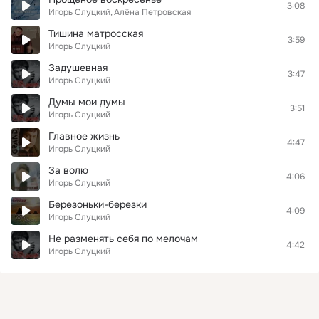
3:08
Игорь Слуцкий
Алёна Петровская
Тишина матросская
3:59
Игорь Слуцкий
Задушевная
3:47
Игорь Слуцкий
Думы мои думы
3:51
Игорь Слуцкий
Главное жизнь
4:47
Игорь Слуцкий
За волю
4:06
Игорь Слуцкий
Березоньки-березки
4:09
Игорь Слуцкий
Не разменять себя по мелочам
4:42
Игорь Слуцкий