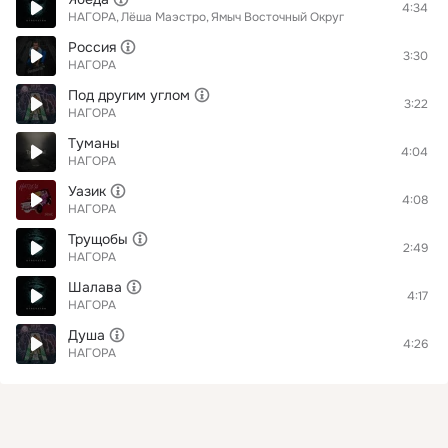
4:34
НАГОРА
Лёша Маэстро
Ямыч Восточный Округ
Россия
3:30
НАГОРА
Под другим углом
3:22
НАГОРА
Туманы
4:04
НАГОРА
Уазик
4:08
НАГОРА
Трущобы
2:49
НАГОРА
Шалава
4:17
НАГОРА
Душа
4:26
НАГОРА