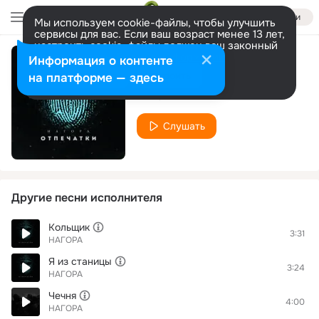
Войти
Мы используем cookie-файлы, чтобы улучшить
сервисы для вас. Если ваш возраст менее 13 лет,
настроить cookie-файлы должен ваш законный
представитель.
Больше информации
Информация о контенте
Вспоминай меня
Разрешить все
Настроить
на платформе — здесь
НАГОРА
Слушать
Другие песни исполнителя
Кольщик
3:31
НАГОРА
Я из станицы
3:24
НАГОРА
Чечня
4:00
НАГОРА