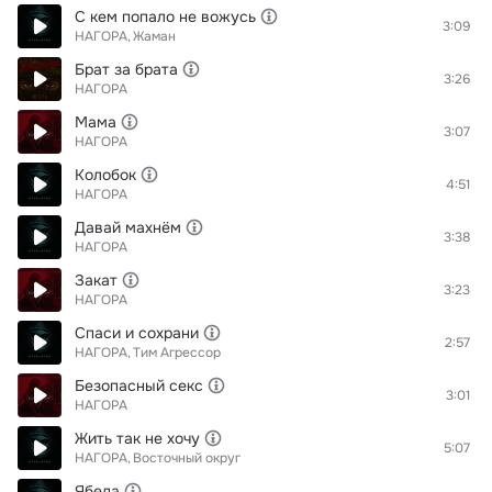
С кем попало не вожусь
3:09
НАГОРА
Жаман
Брат за брата
3:26
НАГОРА
Мама
3:07
НАГОРА
Колобок
4:51
НАГОРА
Давай махнём
3:38
НАГОРА
Закат
3:23
НАГОРА
Спаси и сохрани
2:57
НАГОРА
Тим Агрессор
Безопасный секс
3:01
НАГОРА
Жить так не хочу
5:07
НАГОРА
Восточный округ
Ябеда