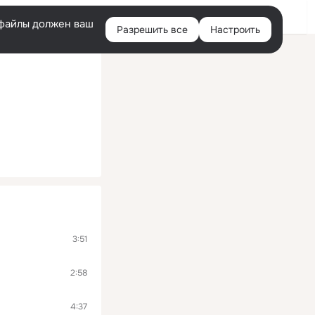
Войти
e-файлы должен ваш
Разрешить все
Настроить
Правая
колонка
3:51
2:58
4:37