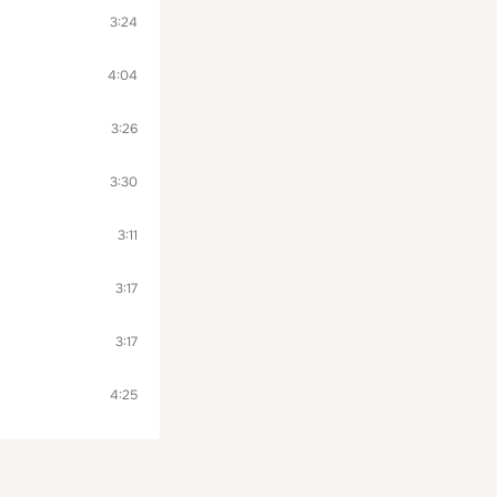
3:24
4:04
3:26
3:30
3:11
3:17
3:17
4:25