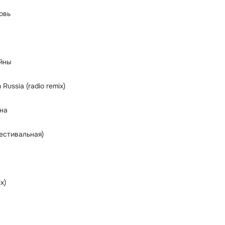
овь
йны
Russia (radio remix)
на
естивальная)
x)