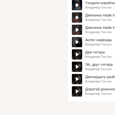
Уходили корабли
Владимир Тиссен
Девчонка made in
Владимир Тиссен
Девчонка made in
Владимир Тиссен
Ангел надежды
Владимир Тиссен
Две гитары
Владимир Тиссен
Эй, друг-гитара
Владимир Тиссен
Двенадцать разб
Владимир Тиссен
Дорогой длинно
Владимир Тиссен