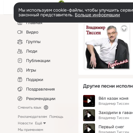
Мы используем cookie-файлы, чтобы улучшить сервис
законный представитель.
Больше информации
Левая
Главная
колонка
Видео
Группы
Люди
Публикации
Игры
Подарки
Другие песни исполн
Поздравления
Вёл казак коня
Рекомендации
Владимир Тиссен
Сменить язык
Заходили в гава
Рекламодателям
Помощь
Владимир Тиссен
Новости
Ещё
Первый снег
Мы применяем
Владимир Тиссен