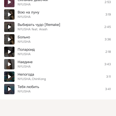
2:53
NYUSHA
Вою на луну
3:19
NYUSHA
Выбирать чудо [Remake]
2:45
NYUSHA
feat.
Arash
Больно
3:36
NYUSHA
Полароид
2:18
NYUSHA
Наедине
3:43
NYUSHA
Непогода
3:11
NYUSHA
ChinKong
Тебя любить
3:41
NYUSHA