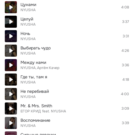
Цунами
4:08
NYUSHA
Целуй
3:37
NYUSHA
Ночь
3:31
NYUSHA
Выбирать чудо
4:26
NYUSHA
Между нами
3:36
NYUSHA
Артём Качер
Где ты, там я
4:18
NYUSHA
Не перебивай
4:00
NYUSHA
Mr. & Mrs. Smith
3:09
ЕГОР КРИД
feat.
NYUSHA
Воспоминание
3:39
NYUSHA
Сильные девочки