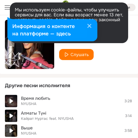
Войти
Мы используем cookie-файлы, чтобы улучшить
сервисы для вас. Если ваш возраст менее 13 лет,
настроить cookie-файлы должен ваш законный
представитель.
Больше информации
Информация о контенте
Это Новый год
Разрешить все
Настроить
на платформе — здесь
NYUSHA
Слушать
Другие песни исполнителя
Время любить
3:28
NYUSHA
Алматы Түні
3:14
Кайрат Нуртас
feat.
NYUSHA
Выше
3:58
NYUSHA