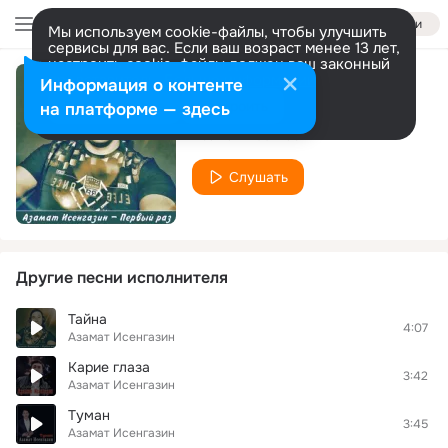
Войти
Мы используем cookie-файлы, чтобы улучшить
сервисы для вас. Если ваш возраст менее 13 лет,
настроить cookie-файлы должен ваш законный
представитель.
Больше информации
Информация о контенте
Ты влюбилась
Разрешить все
Настроить
на платформе — здесь
Азамат Исенгазин
Слушать
Другие песни исполнителя
Тайна
4:07
Азамат Исенгазин
Карие глаза
3:42
Азамат Исенгазин
Туман
3:45
Азамат Исенгазин