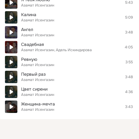
5:43
Азамат Исенгазин
Калина
5:09
Азамат Исенгазин
Ангел
3:48
Азамат Исенгазин
Свадебная
4:05
Азамат Исенгазин
Адель Искиндирова
Ревную
3:55
Азамат Исенгазин
Первый раз
3:48
Азамат Исенгазин
Цвет сирени
4:36
Азамат Исенгазин
Женщина-мечта
3:43
Азамат Исенгазин