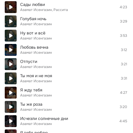
Сады любви
4:23
Азамат Исенгазин
Рассита
Голубая ночь
3:29
Азамат Исенгазин
Ну вот и всё
3:53
Азамат Исенгазин
Любовь вечна
3:12
Азамат Исенгазин
Отпусти
3:21
Азамат Исенгазин
Ты моя и не моя
3:31
Азамат Исенгазин
Я жду тебя
4:27
Азамат Исенгазин
Ты же роза
3:20
Азамат Исенгазин
Исчезли солнечные дни
4:45
Азамат Исенгазин
Я тебя люблю