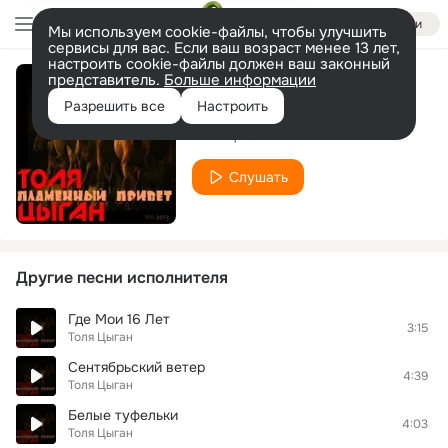
Войти
Мы используем cookie-файлы, чтобы улучшить
сервисы для вас. Если ваш возраст менее 13 лет,
настроить cookie-файлы должен ваш законный
представитель.
Больше информации
Илья
Разрешить все
Настроить
Толя Цыган
Слушать
Другие песни исполнителя
Где Мои 16 Лет
3:15
Толя Цыган
Сентябрьский ветер
4:39
Толя Цыган
Белые туфельки
4:03
Толя Цыган