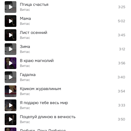
Птица счастья
3:25
Витас
Мама
5:02
Витас
Лист осенний
3:45
Витас
Зима
3:12
Витас
В краю магнолий
3:56
Витас
Гадалка
3:40
Витас
Криком журавлиным
3:54
Витас
Я подарю тебе весь мир
3:33
Витас
Поцелуй длиною в вечность
3:50
Витас
Любите, Пока Любится