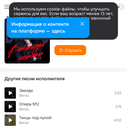
Войти
Мы используем cookie-файлы, чтобы улучшить
сервисы для вас. Если ваш возраст менее 13 лет,
настроить cookie-файлы должен ваш законный
представитель.
Больше информации
Информация о контенте
Выбирай
Разрешить все
Настроить
на платформе — здесь
Витас
Слушать
Другие песни исполнителя
Звезда
3:33
Витас
Опера №2
3:15
Витас
Танцы под луной
4:02
Витас