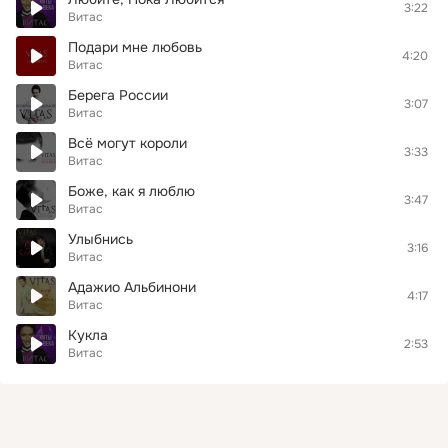
3:22
Витас
Подари мне любовь
4:20
Витас
Берега России
3:07
Витас
Всё могут короли
3:33
Витас
Боже, как я люблю
3:47
Витас
Улыбнись
3:16
Витас
Адажио Альбинони
4:17
Витас
Кукла
2:53
Витас