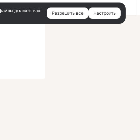
Войти
e-файлы должен ваш
Разрешить все
Настроить
Правая
колонка