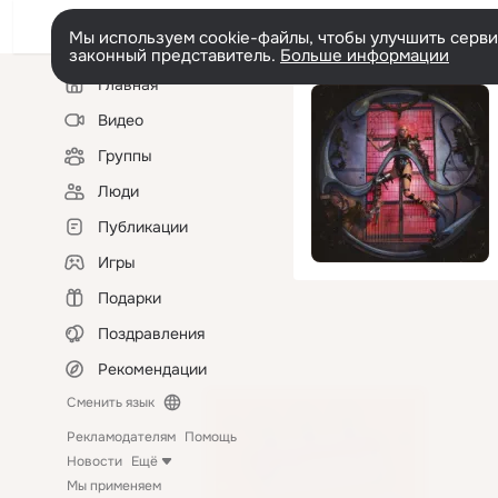
Мы используем cookie-файлы, чтобы улучшить сервис
законный представитель.
Больше информации
Левая
Главная
колонка
Видео
Группы
Люди
Публикации
Игры
Подарки
Поздравления
Рекомендации
Сменить язык
Рекламодателям
Помощь
Новости
Ещё
Мы применяем