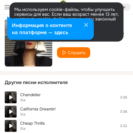
Войти
Мы используем cookie-файлы, чтобы улучшить
сервисы для вас. Если ваш возраст менее 13 лет,
настроить cookie-файлы должен ваш законный
представитель.
Больше информации
Информация о контенте
Chandelier (Tropical Remix)
Разрешить все
Настроить
на платформе — здесь
Sia
Слушать
Другие песни исполнителя
Chandelier
3:36
Sia
California Dreamin'
3:36
Sia
Cheap Thrills
3:32
Sia