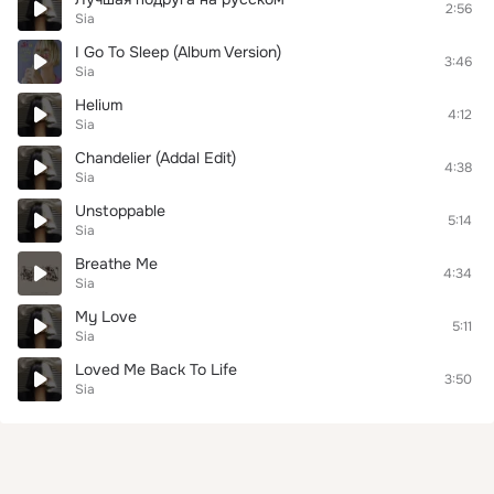
2:56
Sia
I Go To Sleep (Album Version)
3:46
Sia
Helium
4:12
Sia
Chandelier (Addal Edit)
4:38
Sia
Unstoppable
5:14
Sia
Breathe Me
4:34
Sia
My Love
5:11
Sia
Loved Me Back To Life
3:50
Sia