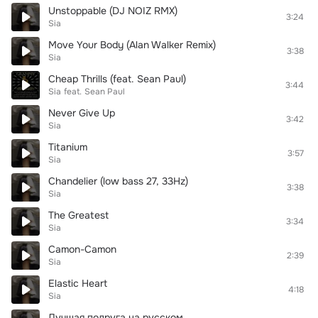
Unstoppable (DJ NOIZ RMX)
3:24
Sia
Move Your Body (Alan Walker Remix)
3:38
Sia
Cheap Thrills (feat. Sean Paul)
3:44
Sia
feat.
Sean Paul
Never Give Up
3:42
Sia
Titanium
3:57
Sia
Chandelier (low bass 27, 33Hz)
3:38
Sia
The Greatest
3:34
Sia
Camon-Camon
2:39
Sia
Elastic Heart
4:18
Sia
Лучшая подруга на русском