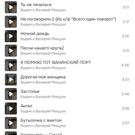
Ты не печалься
3:01
Вадим и Валерий Мищуки
Не поговорили 2 (Из к/ф "Всего один поворот")
2:12
Вадим и Валерий Мищуки
Ночной дождь
3:26
Вадим и Валерий Мищуки
Песни нашего круга2
3:14
Вадим и Валерий Мищуки
Я ПОМНЮ ТОТ ВАНИНСКИЙ ПОРТ
4:46
Вадим и Валерий Мищуки
Дорогая моя женщина
4:01
Вадим и Валерий Мищуки
Застолье
2:48
Вадим и Валерий Мищуки
Ангел
3:59
Вадим и Валерий Мищуки
Бутылочка с винтом
2:57
Вадим и Валерий Мищуки
Уходящему — Синай