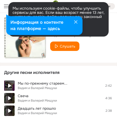
Войти
Мы используем cookie-файлы, чтобы улучшить
сервисы для вас. Если ваш возраст менее 13 лет,
настроить cookie-файлы должен ваш законный
представитель.
Больше информации
Информация о контенте
Ночной дождь
Разрешить все
Настроить
на платформе — здесь
Вадим и Валерий Мищуки
Слушать
Другие песни исполнителя
Мы по-прежнему стареем...
2:42
Вадим и Валерий Мищуки
Свеча
4:36
Вадим и Валерий Мищуки
Двадцать лет прошло
2:38
Вадим и Валерий Мищуки