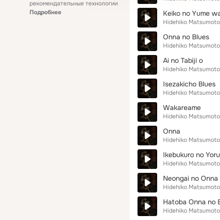
рекомендательные технологии
Подробнее
Keiko no Yume wa
Hidehiko Matsumoto
Onna no Blues
Hidehiko Matsumoto
Ai no Tabiji o
Hidehiko Matsumoto
Isezakicho Blues
Hidehiko Matsumoto
Wakareame
Hidehiko Matsumoto
Onna
Hidehiko Matsumoto
Ikebukuro no Yoru
Hidehiko Matsumoto
Neongai no Onna
Hidehiko Matsumoto
Hatoba Onna no 
Hidehiko Matsumoto