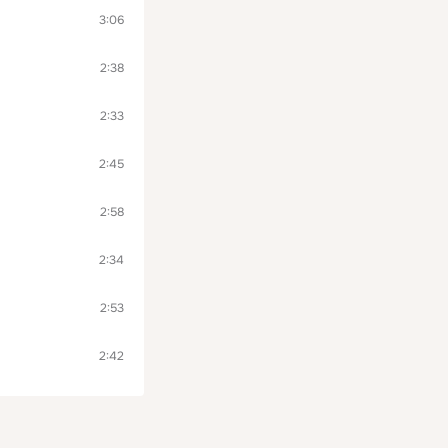
3:06
2:38
2:33
2:45
2:58
2:34
2:53
2:42