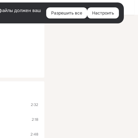
Войти
e-файлы должен ваш
Разрешить все
Настроить
Правая
колонка
2:32
2:18
2:48