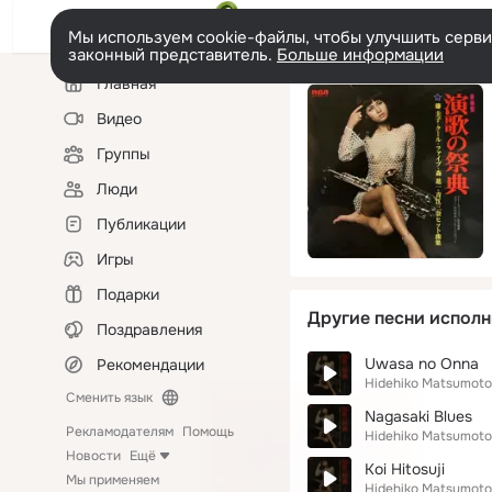
Мы используем cookie-файлы, чтобы улучшить сервис
законный представитель.
Больше информации
Левая
Главная
колонка
Видео
Группы
Люди
Публикации
Игры
Подарки
Другие песни исполн
Поздравления
Uwasa no Onna
Рекомендации
Hidehiko Matsumoto
Сменить язык
Nagasaki Blues
Рекламодателям
Помощь
Hidehiko Matsumoto
Новости
Ещё
Koi Hitosuji
Мы применяем
Hidehiko Matsumoto