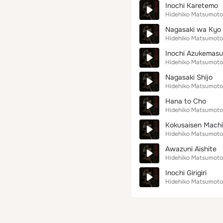
Inochi Karetemo
Hidehiko Matsumoto
Nagasaki wa Kyo
Hidehiko Matsumoto
Inochi Azukemasu
Hidehiko Matsumoto
Nagasaki Shijo
Hidehiko Matsumoto
Hana to Cho
Hidehiko Matsumoto
Kokusaisen Machi
Hidehiko Matsumoto
Awazuni Aishite
Hidehiko Matsumoto
Inochi Girigiri
Hidehiko Matsumoto