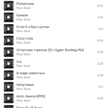
Романтика
3:40
Maxi-Beat
Качели
4:37
Maxi-Beat
Если б я был султан
3:12
Maxi-Beat
Coca-Cola
4:09
Maxi-Beat
Отпускаю тормоза (DJ Hyper Bootleg Mix)
4:36
Maxi-Beat
Icq
3:25
Maxi-Beat
В мире животных
4:28
Maxi-Beat
Непутевая
3:12
Maxi-Beat
Алло Земля (RMX)
4:29
Maxi-Beat
Если Бы Я Знал