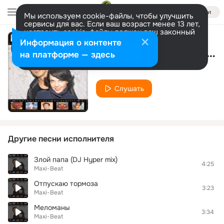
Войти
Мы используем cookie-файлы, чтобы улучшить
сервисы для вас. Если ваш возраст менее 13 лет,
настроить cookie-файлы должен ваш законный
представитель.
Больше информации
Информация о контенте
Мама я школу сожгу
Разрешить все
Настроить
на платформе — здесь
Maxi-Beat
Слушать
Другие песни исполнителя
Злой папа (DJ Hyper mix)
4:25
Maxi-Beat
Отпускаю тормоза
3:23
Maxi-Beat
Меломаны
3:34
Maxi-Beat