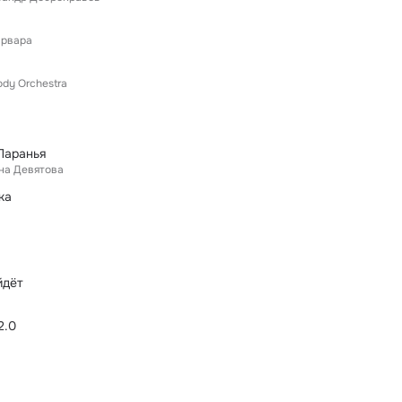
арвара
ody Orchestra
Паранья
на Девятова
ка
йдёт
2.0