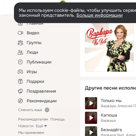
Мы используем cookie-файлы, чтобы улучшить сервис
законный представитель.
Больше информации
Левая
Главная
колонка
Видео
Группы
Люди
Публикации
Игры
Подарки
Другие песни исполн
Поздравления
Только мы
Рекомендации
Варвара
Алексей П
Сменить язык
Катюша
Рекламодателям
Помощь
Варвара
Новости
Ещё
Безнадёга
Мы применяем
Варвара
feat.
Алек