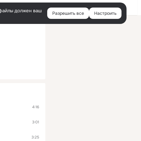
Войти
e-файлы должен ваш
Разрешить все
Настроить
Правая
колонка
4:16
3:01
3:25