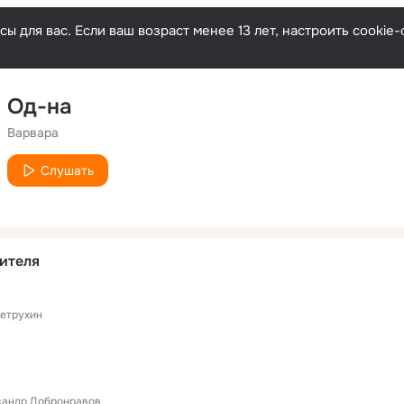
ы для вас. Если ваш возраст менее 13 лет, настроить cooki
Од-на
Варвара
Слушать
ителя
етрухин
сандр Добронравов