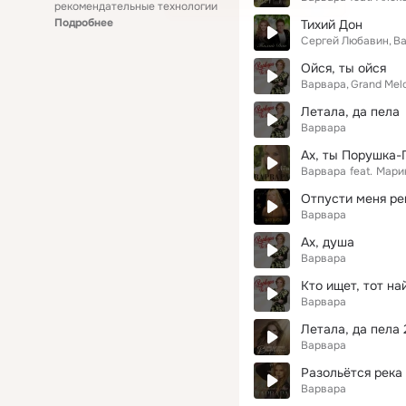
рекомендательные технологии
Подробнее
Тихий Дон
Сергей Любавин
В
Ойся, ты ойся
Варвара
Grand Mel
Летала, да пела
Варвара
Ах, ты Порушка-
Варвара
feat.
Мари
Отпусти меня ре
Варвара
Ах, душа
Варвара
Кто ищет, тот на
Варвара
Летала, да пела 
Варвара
Разольётся река
Варвара