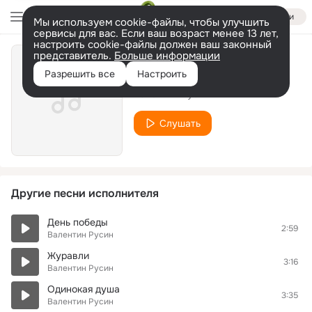
Войти
Мы используем cookie-файлы, чтобы улучшить
сервисы для вас. Если ваш возраст менее 13 лет,
настроить cookie-файлы должен ваш законный
представитель.
Больше информации
Прощай
Разрешить все
Настроить
Валентин Русин
Слушать
Другие песни исполнителя
День победы
2:59
Валентин Русин
Журавли
3:16
Валентин Русин
Одинокая душа
3:35
Валентин Русин