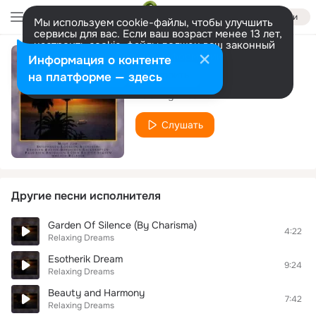
Войти
Мы используем cookie-файлы, чтобы улучшить
сервисы для вас. Если ваш возраст менее 13 лет,
настроить cookie-файлы должен ваш законный
представитель.
Больше информации
Информация о контенте
Amberglance
Разрешить все
Настроить
на платформе — здесь
Relaxing Dreams
Слушать
Другие песни исполнителя
Garden Of Silence (By Charisma)
4:22
Relaxing Dreams
Esotherik Dream
9:24
Relaxing Dreams
Beauty and Harmony
7:42
Relaxing Dreams