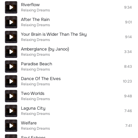
Riverflow
9:34
Relaxing Dreams
After The Rain
9:01
Relaxing Dreams
Your Brain is Wider Than The Sky
9:14
Relaxing Dreams
Amberglance (by Janoo)
3:34
Relaxing Dreams
Paradise Beach
8:43
Relaxing Dreams
Dance Of The Elves
10:23
Relaxing Dreams
Two Worlds
9:48
Relaxing Dreams
Laguna City
7:46
Relaxing Dreams
Welfare
7:41
Relaxing Dreams
Soul Echoes