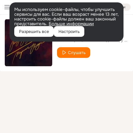
Войти
Мы используем cookie-файлы, чтобы улучшить
сервисы для вас. Если ваш возраст менее 13 лет,
настроить cookie-файлы должен ваш законный
представитель.
Больше информации
Я не люблю
Разрешить все
Настроить
В. Высоцкий, анс. «Мелодия» п/у Г. Гараняна
Слушать