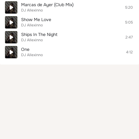
Marcas de Ayer (Club Mix)
5:20
DJ Allexinno
Show Me Love
5:05
DJ Allexinno
Ships In The Night
2:47
DJ Allexinno
One
4:12
DJ Allexinno