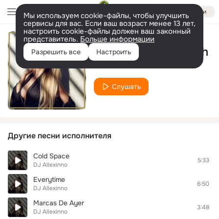
Войти
Мы используем cookie-файлы, чтобы улучшить
сервисы для вас. Если ваш возраст менее 13 лет,
настроить cookie-файлы должен ваш законный
представитель.
Больше информации
Everytime We Touch
Разрешить все
Настроить
DJ Allexinno
Слушать
Другие песни исполнителя
Cold Space
5:33
DJ Allexinno
Everytime
6:50
DJ Allexinno
Marcas De Ayer
3:48
DJ Allexinno