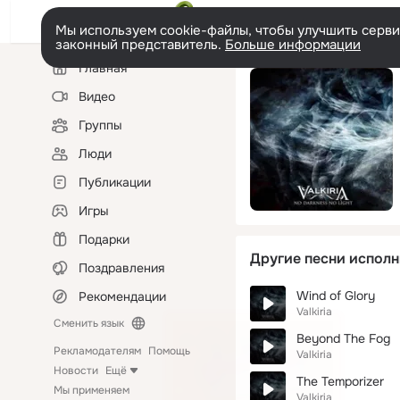
Мы используем cookie-файлы, чтобы улучшить сервис
законный представитель.
Больше информации
Левая
Главная
колонка
Видео
Группы
Люди
Публикации
Игры
Подарки
Другие песни исполн
Поздравления
Wind of Glory
Рекомендации
Valkiria
Сменить язык
Beyond The Fog
Рекламодателям
Помощь
Valkiria
Новости
Ещё
The Temporizer
Мы применяем
Valkiria