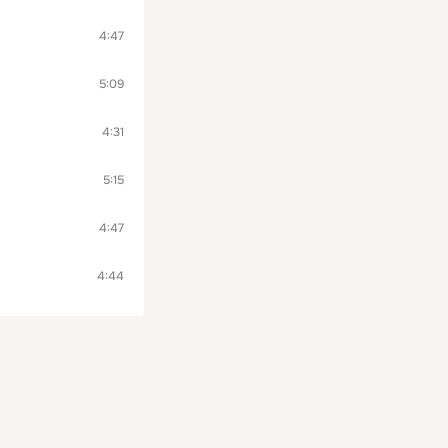
4:47
5:09
4:31
5:15
4:47
4:44