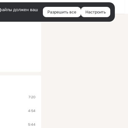
Войти
e-файлы должен ваш
Разрешить все
Настроить
Правая
колонка
7:20
4:54
5:44