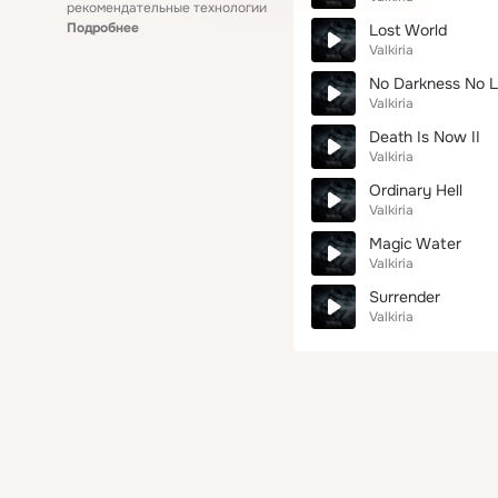
рекомендательные технологии
Подробнее
Lost World
Valkiria
No Darkness No L
Valkiria
Death Is Now II
Valkiria
Ordinary Hell
Valkiria
Magic Water
Valkiria
Surrender
Valkiria