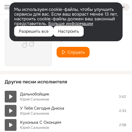
Войти
Мы используем cookie-файлы, чтобы улучшить
сервисы для вас. Если ваш возраст менее 13 лет,
настроить cookie-файлы должен ваш законный
представитель.
Больше информации
Мобильник
Разрешить все
Настроить
Юрий Сальников
Слушать
Другие песни исполнителя
Дальнобойщик
3:42
Юрий Сальников
У Тебя Сегодня Днюха
2:33
Юрий Сальников
Кухонька С Оконцем
2:58
Юрий Сальников