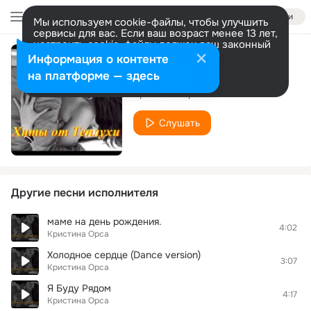
Войти
Мы используем cookie-файлы, чтобы улучшить
сервисы для вас. Если ваш возраст менее 13 лет,
настроить cookie-файлы должен ваш законный
представитель.
Больше информации
Информация о контенте
Холодное сердце
Разрешить все
Настроить
на платформе — здесь
Кристина Орса
Слушать
Другие песни исполнителя
маме на день рождения.
4:02
Кристина Орса
Холодное сердце (Dance version)
3:07
Кристина Орса
Я Буду Рядом
4:17
Кристина Орса