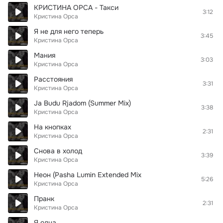
КРИСТИНА ОРСА - Такси
3:12
Кристина Орса
Я не для него теперь
3:45
Кристина Орса
Мания
3:03
Кристина Орса
Расстояния
3:31
Кристина Орса
Ja Budu Rjadom (Summer Mix)
3:38
Кристина Орса
На кнопках
2:31
Кристина Орса
Снова в холод
3:39
Кристина Орса
Неон (Pasha Lumin Extended Mix
5:26
Кристина Орса
Пранк
2:31
Кристина Орса
Я одна