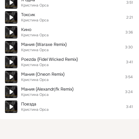
3:51
Кристина Орса
Токсик
2:21
Кристина Орса
Кино
3:36
Кристина Орса
Мания (Waraxe Remix)
3:30
Кристина Орса
Poezda (Fidel Wicked Remix)
3:41
Кристина Орса
Мания (Oneon Remix)
3:54
Кристина Орса
Мания (Alexandrjfk Remix)
3:24
Кристина Орса
Поезда
3:41
Кристина Орса