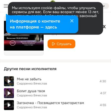
Войти
Мы используем cookie-файлы, чтобы улучшить
сервисы для вас. Если ваш возраст менее 13 лет,
настроить cookie-файлы должен ваш законный
представитель.
Больше информации
Информация о контенте
038. В твоих глазах
Разрешить все
Настроить
на платформе — здесь
Сидоренко Вячеслав
Слушать
Другие песни исполнителя
Мне не забыть
4:30
Сидоренко Вячеслав
Болит душа твоя
4:37
Сидоренко Вячеслав
Загоночка - Посвящается трактористам
4:55
Сидоренко Вячеслав