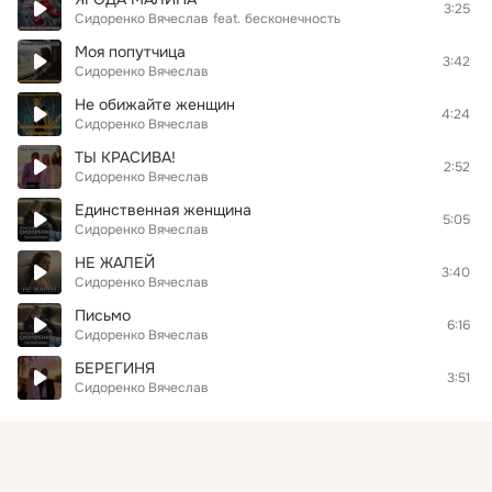
3:25
Сидоренко Вячеслав
feat.
бесконечность
Моя попутчица
3:42
Сидоренко Вячеслав
Не обижайте женщин
4:24
Сидоренко Вячеслав
ТЫ КРАСИВА!
2:52
Сидоренко Вячеслав
Единственная женщина
5:05
Сидоренко Вячеслав
НЕ ЖАЛЕЙ
3:40
Сидоренко Вячеслав
Письмо
6:16
Сидоренко Вячеслав
БЕРЕГИНЯ
3:51
Сидоренко Вячеслав