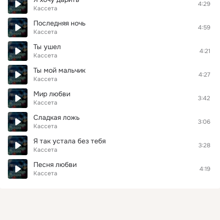
4:29
Кассета
Последняя ночь
4:59
Кассета
Ты ушел
4:21
Кассета
Ты мой мальчик
4:27
Кассета
Мир любви
3:42
Кассета
Сладкая ложь
3:06
Кассета
Я так устала без тебя
3:28
Кассета
Песня любви
4:19
Кассета