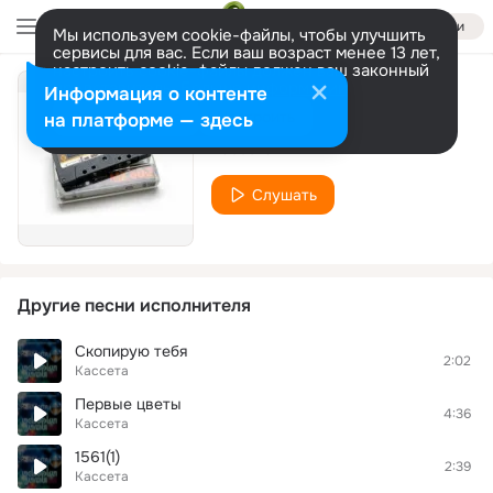
Войти
Мы используем cookie-файлы, чтобы улучшить
сервисы для вас. Если ваш возраст менее 13 лет,
настроить cookie-файлы должен ваш законный
представитель.
Больше информации
Информация о контенте
Между нами
Разрешить все
Настроить
на платформе — здесь
Кассета
Слушать
Другие песни исполнителя
Скопирую тебя
2:02
Кассета
Первые цветы
4:36
Кассета
1561(1)
2:39
Кассета