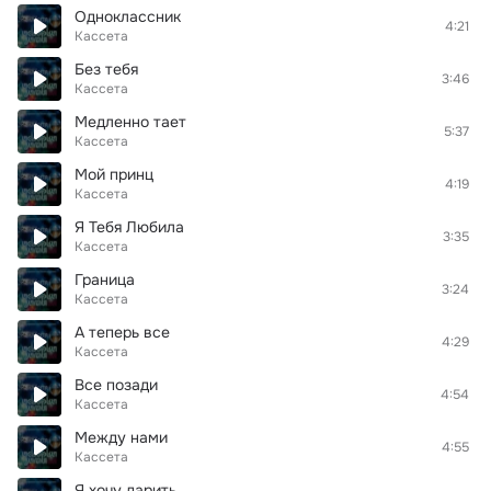
Одноклассник
4:21
Кассета
Без тебя
3:46
Кассета
Медленно тает
5:37
Кассета
Мой принц
4:19
Кассета
Я Тебя Любила
3:35
Кассета
Граница
3:24
Кассета
А теперь все
4:29
Кассета
Все позади
4:54
Кассета
Между нами
4:55
Кассета
Я хочу дарить