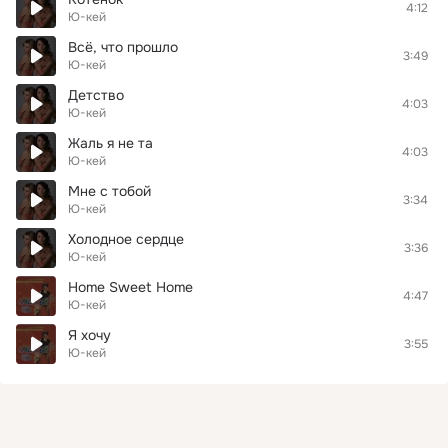
4:12
Ю-кей
Всё, что прошло
3:49
Ю-кей
Детство
4:03
Ю-кей
Жаль я не та
4:03
Ю-кей
Мне с тобой
3:34
Ю-кей
Холодное сердце
3:36
Ю-кей
Home Sweet Home
4:47
Ю-кей
Я хочу
3:55
Ю-кей