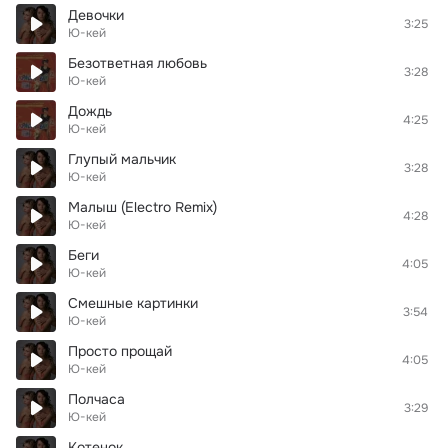
Девочки
3:25
Ю-кей
Безответная любовь
3:28
Ю-кей
Дождь
4:25
Ю-кей
Глупый мальчик
3:28
Ю-кей
Малыш (Electro Remix)
4:28
Ю-кей
Беги
4:05
Ю-кей
Смешные картинки
3:54
Ю-кей
Просто прощай
4:05
Ю-кей
Полчаса
3:29
Ю-кей
Котенок