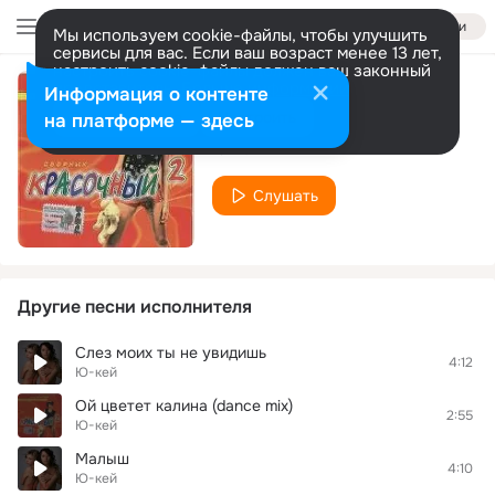
Войти
Мы используем cookie-файлы, чтобы улучшить
сервисы для вас. Если ваш возраст менее 13 лет,
настроить cookie-файлы должен ваш законный
представитель.
Больше информации
Информация о контенте
Соблазненная
Разрешить все
Настроить
на платформе — здесь
Ю-кей
Слушать
Другие песни исполнителя
Слез моих ты не увидишь
4:12
Ю-кей
Ой цветет калина (dance mix)
2:55
Ю-кей
Малыш
4:10
Ю-кей