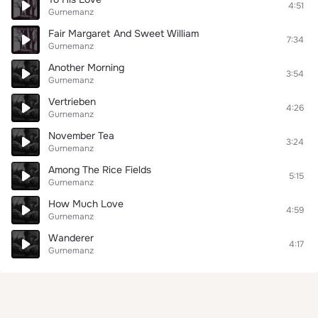
4:51
Gurnemanz
Fair Margaret And Sweet William
7:34
Gurnemanz
Another Morning
3:54
Gurnemanz
Vertrieben
4:26
Gurnemanz
November Tea
3:24
Gurnemanz
Among The Rice Fields
5:15
Gurnemanz
How Much Love
4:59
Gurnemanz
Wanderer
4:17
Gurnemanz