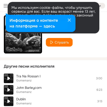
Войти
Мы используем cookie-файлы, чтобы улучшить
сервисы для вас. Если ваш возраст менее 13 лет,
настроить cookie-файлы должен ваш законный
представитель.
Больше информации
Информация о контенте
November
Разрешить все
Настроить
на платформе — здесь
Gurnemanz
Слушать
Другие песни исполнителя
Tra Na Rossan I
3:00
Gurnemanz
John Barleycorn
6:23
Gurnemanz
Dublin
3:13
Gurnemanz