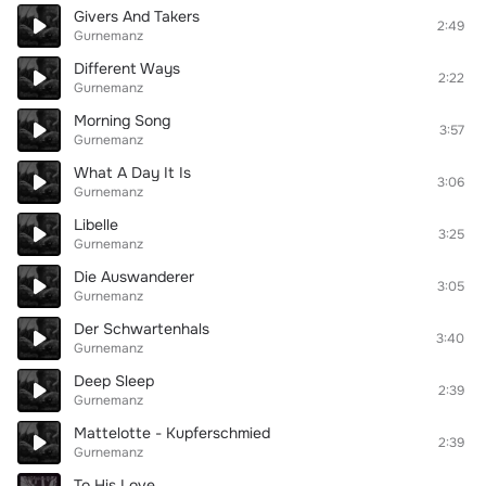
Givers And Takers
2:49
Gurnemanz
Different Ways
2:22
Gurnemanz
Morning Song
3:57
Gurnemanz
What A Day It Is
3:06
Gurnemanz
Libelle
3:25
Gurnemanz
Die Auswanderer
3:05
Gurnemanz
Der Schwartenhals
3:40
Gurnemanz
Deep Sleep
2:39
Gurnemanz
Mattelotte - Kupferschmied
2:39
Gurnemanz
To His Love