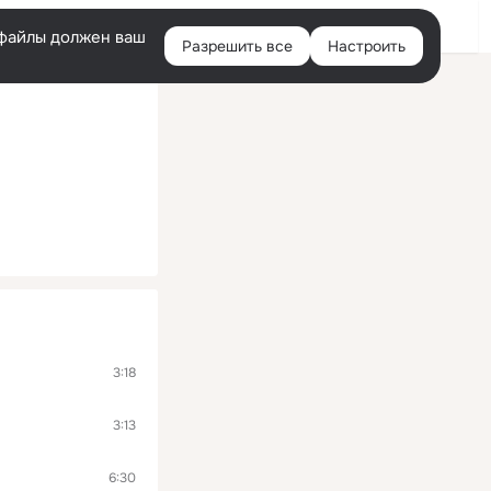
Войти
e-файлы должен ваш
Разрешить все
Настроить
Правая
колонка
3:18
3:13
6:30