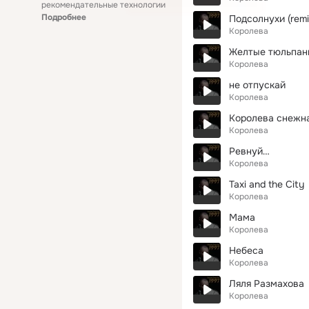
рекомендательные технологии
Подробнее
Подсолнухи (remi
Королева
Желтые тюльпан
Королева
не отпускай
Королева
Королева снежн
Королева
Ревнуй…
Королева
Taxi and the City
Королева
Мама
Королева
Небеса
Королева
Ляля Размахова
Королева