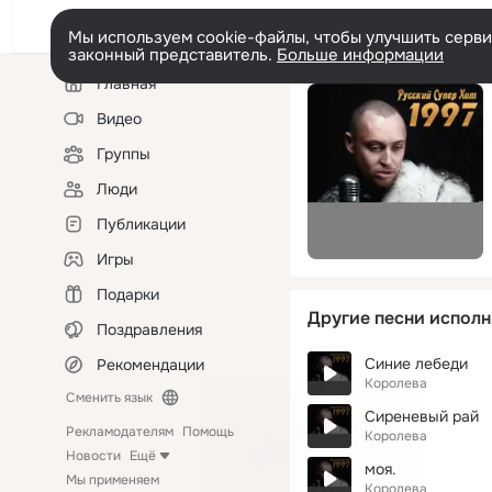
Мы используем cookie-файлы, чтобы улучшить сервис
законный представитель.
Больше информации
Левая
Главная
колонка
Видео
Группы
Люди
Публикации
Игры
Подарки
Другие песни исполн
Поздравления
Синие лебеди
Рекомендации
Королева
Сменить язык
Сиреневый рай
Рекламодателям
Помощь
Королева
Новости
Ещё
моя.
Мы применяем
Королева