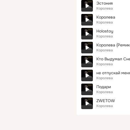
Эстония
Королева
Королева
Королева
Holostoy
Королева
Королева (Ремик
Королева
Кто Выдумал Сн
Королева
не отпускай мен
Королева
Подари
Королева
ZWETOW
Королева