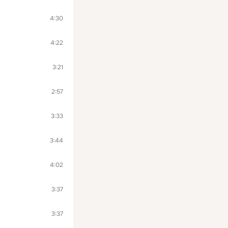
4:30
4:22
3:21
2:57
3:33
3:44
4:02
3:37
3:37