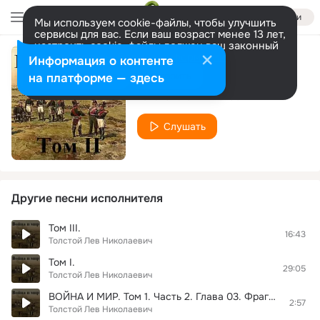
Войти
Мы используем cookie-файлы, чтобы улучшить
сервисы для вас. Если ваш возраст менее 13 лет,
настроить cookie-файлы должен ваш законный
представитель.
Больше информации
Информация о контенте
Том II.
Разрешить все
Настроить
на платформе — здесь
Толстой Лев Николаевич
Слушать
Другие песни исполнителя
Том III.
16:43
Толстой Лев Николаевич
Том I.
29:05
Толстой Лев Николаевич
ВОЙНА И МИР. Том 1. Часть 2. Глава 03. Фрагмент 04
2:57
Толстой Лев Николаевич