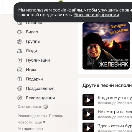
Мы используем cookie-файлы, чтобы улучшить сервис
законный представитель.
Больше информации
Левая
Главная
колонка
Видео
Группы
Люди
Публикации
Игры
Подарки
Другие песни исполн
Поздравления
Когда кому-то н
Рекомендации
Александр Железня
Сменить язык
Не смотри на ме
Рекламодателям
Помощь
Александр Железня
Новости
Ещё
Здесь хозяин бу
Мы применяем
Александр Железня