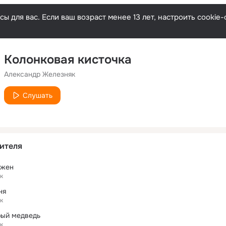
ы для вас. Если ваш возраст менее 13 лет, настроить cooki
Колонковая кисточка
Александр Железняк
Слушать
ителя
ужен
к
ня
к
рый медведь
к