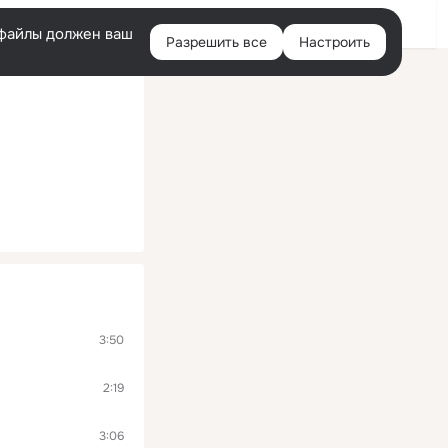
Войти
e-файлы должен ваш
Разрешить все
Настроить
Правая
колонка
3:50
2:19
3:06