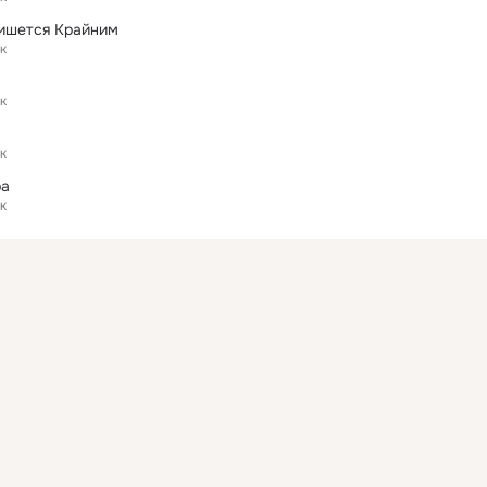
Пишется Крайним
к
к
к
ра
к