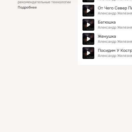
рекомендательные технологии
Подробнее
От Чего Север 
Александр Железня
Батюшка
Александр Железня
Женушка
Александр Железня
Посидим У Кост
Александр Железня