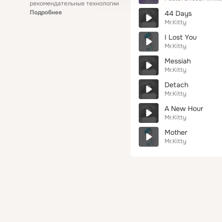
рекомендательные технологии
Подробнее
44 Days
Mr.Kitty
I Lost You
Mr.Kitty
Messiah
Mr.Kitty
Detach
Mr.Kitty
A New Hour
Mr.Kitty
Mother
Mr.Kitty