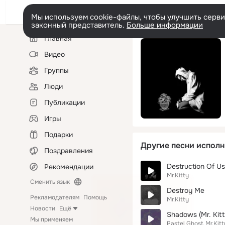
Мы используем cookie-файлы, чтобы улучшить сервис
законный представитель.
Больше информации
Левая
Главная
колонка
Видео
Группы
Люди
Публикации
Игры
Подарки
Другие песни исполн
Поздравления
Destruction Of Us
Рекомендации
Mr.Kitty
Сменить язык
Destroy Me
Рекламодателям
Помощь
Mr.Kitty
Новости
Ещё
Shadows (Mr. Kitt
Мы применяем
Pastel Ghost
Mr.Kitt