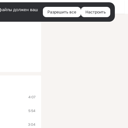
Войти
e-файлы должен ваш
Разрешить все
Настроить
Правая
колонка
4:07
5:54
3:04