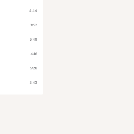
4:44
3:52
5:49
4:16
5:28
3:43