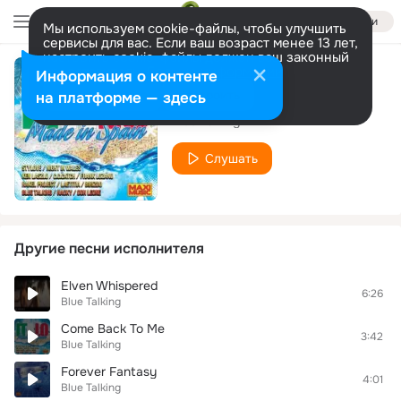
Войти
Мы используем cookie-файлы, чтобы улучшить
сервисы для вас. Если ваш возраст менее 13 лет,
настроить cookie-файлы должен ваш законный
представитель.
Больше информации
Информация о контенте
Dance With Me
Разрешить все
Настроить
на платформе — здесь
Blue Talking
Слушать
Другие песни исполнителя
Elven Whispered
6:26
Blue Talking
Come Back To Me
3:42
Blue Talking
Forever Fantasy
4:01
Blue Talking