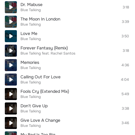
Dr. Mabuse
3:18
Blue Talking
The Moon In London
3:39
Blue Talking
Love Me
3:50
Blue Talking
Forever Fantasy (Remix)
3:18
Blue Talking
feat.
Rachel Santos
Memories
4:36
Blue Talking
Calling Out For Love
4:04
Blue Talking
Fools Cry (Extended Mix)
5:49
Blue Talking
Don't Give Up
3:38
Blue Talking
Give Love A Change
3:46
Blue Talking
My Bed Is Too Big