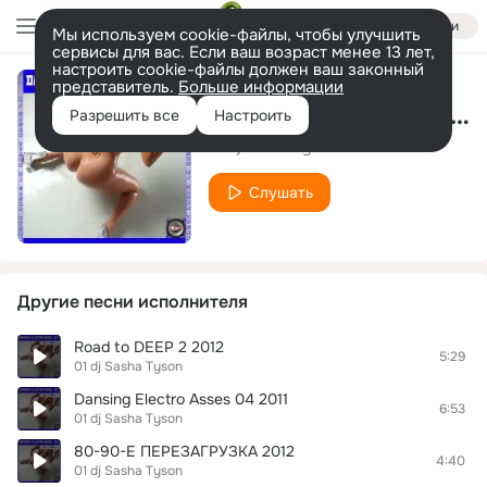
Войти
Мы используем cookie-файлы, чтобы улучшить
сервисы для вас. Если ваш возраст менее 13 лет,
настроить cookie-файлы должен ваш законный
представитель.
Больше информации
Мечтать Летчик (Dj Vengerov Remix)
Разрешить все
Настроить
01 dj Sasha Tyson
Слушать
Другие песни исполнителя
Road to DEEP 2 2012
5:29
01 dj Sasha Tyson
Dansing Electro Asses 04 2011
6:53
01 dj Sasha Tyson
80-90-Е ПЕРЕЗАГРУЗКА 2012
4:40
01 dj Sasha Tyson